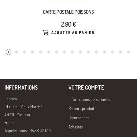
CARTE POSTALE POISSONS
2,90 €
AJOUTER AU PANIER
INFORMATIONS
VOTRE COMPTE
Loopita
Informations personnelles
10 rue du Vieux Marché
Retours produit
40200 Mimizan
Commandes
France
Adresses
Appelez-nous : 05 58 07 17 17