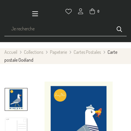
0
Accueil
Collections
Papeterie
Cartes Postales
Carte
postale Goéland