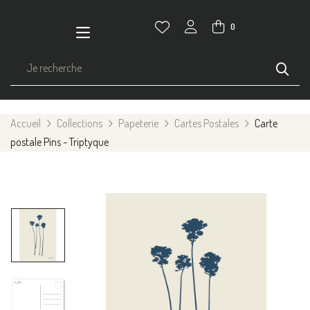
0
Accueil
Collections
Papeterie
Cartes Postales
Carte
postale Pins - Triptyque