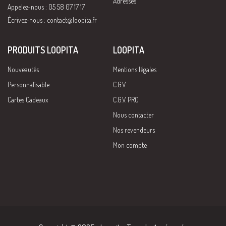
Adresses
Appelez-nous : 05 58 07 17 17
Écrivez-nous :
contact@loopita.fr
PRODUITS LOOPITA
LOOPITA
Nouveautés
Mentions légales
Personnalisable
C.G.V
Cartes Cadeaux
C.G.V. PRO
Nous contacter
Nos revendeurs
Mon compte