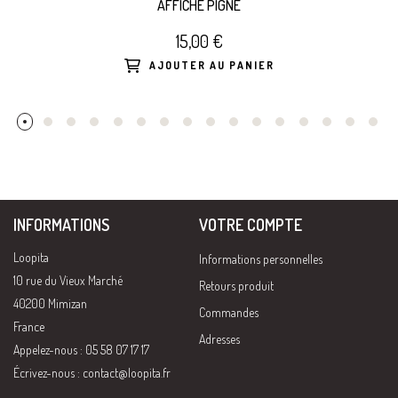
AFFICHE PIGNE
15,00 €
AJOUTER AU PANIER
INFORMATIONS
VOTRE COMPTE
Loopita
Informations personnelles
10 rue du Vieux Marché
Retours produit
40200 Mimizan
Commandes
France
Adresses
Appelez-nous : 05 58 07 17 17
Écrivez-nous :
contact@loopita.fr