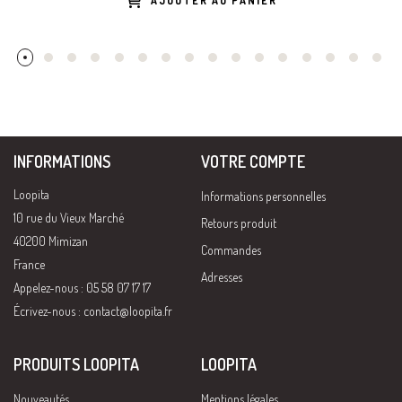
AJOUTER AU PANIER
INFORMATIONS
VOTRE COMPTE
Loopita
Informations personnelles
10 rue du Vieux Marché
Retours produit
40200 Mimizan
Commandes
France
Adresses
Appelez-nous : 05 58 07 17 17
Écrivez-nous :
contact@loopita.fr
PRODUITS LOOPITA
LOOPITA
Nouveautés
Mentions légales