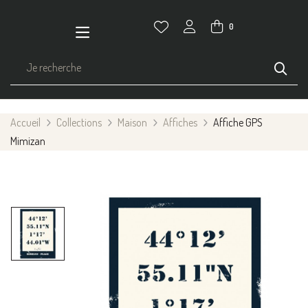
0
Accueil
Collections
Maison
Affiches
Affiche GPS
Mimizan