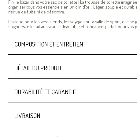
Fini le bazar dans votre sac de toilette ! La trousse de toilette imagin
organiser tous vos essentiels en un clin d’œil. Léger, souple et dura
risque de fuite ni de désordre.
Pratique pour les week-ends, les voyages ou la salle de sport, elle se g
soignées, elle fait aussi un cadeau utile et tendance, parfait pour vo
COMPOSITION ET ENTRETIEN
DÉTAIL DU PRODUIT
DURABILITÉ ET GARANTIE
LIVRAISON