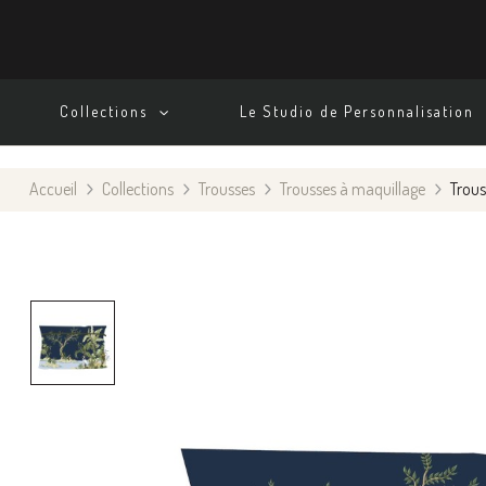
Collections
Le Studio de Personnalisation
Accueil
Collections
Trousses
Trousses à maquillage
Trous