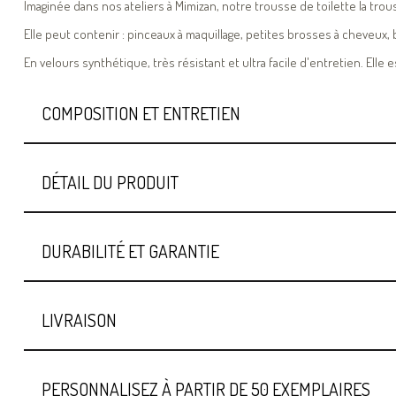
Imaginée dans nos ateliers à Mimizan, notre trousse de toilette la trouss
Elle peut contenir : pinceaux à maquillage, petites brosses à cheveux,
En velours synthétique, très résistant et ultra facile d'entretien. Elle 
COMPOSITION ET ENTRETIEN
DÉTAIL DU PRODUIT
DURABILITÉ ET GARANTIE
LIVRAISON
PERSONNALISEZ À PARTIR DE 50 EXEMPLAIRES