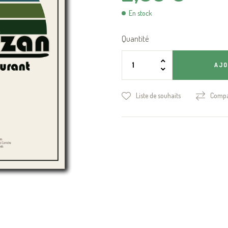
En stock
Quantité
AJO
Liste de souhaits
Compa