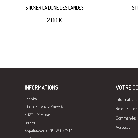
STICKER LA DUNE DES LANDES
ST
2,00 €
INFORMATIONS
VOTRE C
Loopita
Informations
10 rue du Vieux Marché
Retours prod
40200 Mimizan
Commandes
France
Adresses
Appelez-nous : 05 58 07 17 17