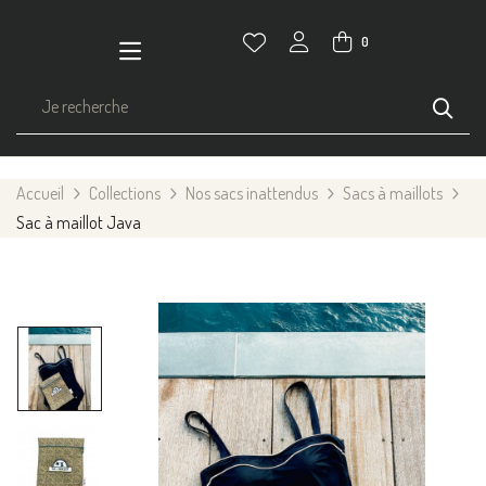
0
Accueil
Collections
Nos sacs inattendus
Sacs à maillots
Sac à maillot Java