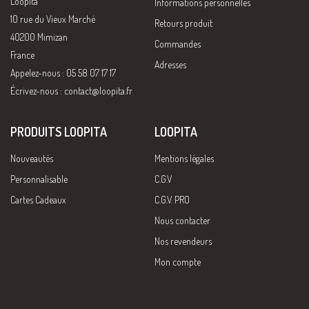
Loopita
Informations personnelles
10 rue du Vieux Marché
Retours produit
40200 Mimizan
Commandes
France
Adresses
Appelez-nous : 05 58 07 17 17
Écrivez-nous :
contact@loopita.fr
PRODUITS LOOPITA
LOOPITA
Nouveautés
Mentions légales
Personnalisable
C.G.V
Cartes Cadeaux
C.G.V. PRO
Nous contacter
Nos revendeurs
Mon compte