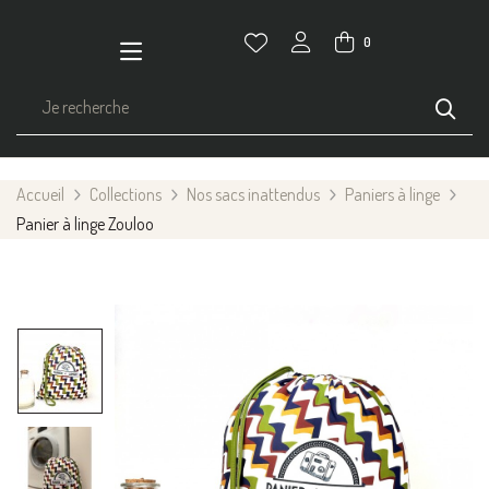
0
Accueil
Collections
Nos sacs inattendus
Paniers à linge
Panier à linge Zouloo