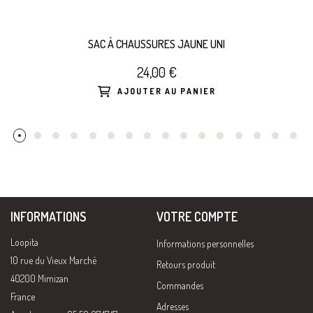
SAC À CHAUSSURES JAUNE UNI
24,00 €
AJOUTER AU PANIER
INFORMATIONS
VOTRE COMPTE
Loopita
Informations personnelles
10 rue du Vieux Marché
Retours produit
40200 Mimizan
Commandes
France
Adresses