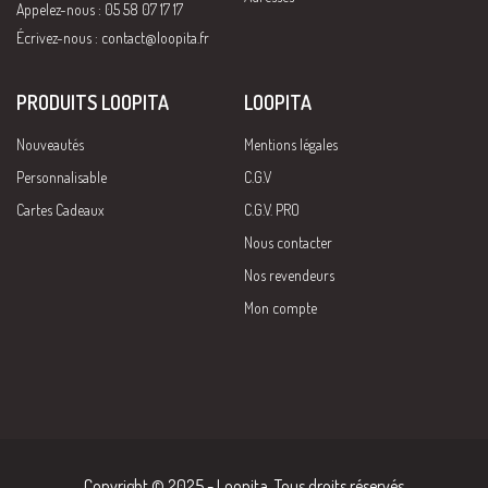
Appelez-nous : 05 58 07 17 17
Écrivez-nous :
contact@loopita.fr
PRODUITS LOOPITA
LOOPITA
Nouveautés
Mentions légales
Personnalisable
C.G.V
Cartes Cadeaux
C.G.V. PRO
Nous contacter
Nos revendeurs
Mon compte
Copyright © 2025 - Loopita. Tous droits réservés