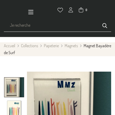
0
Accueil
Collections
Papeterie
Magnets
Magnet Bayadère
de Surf