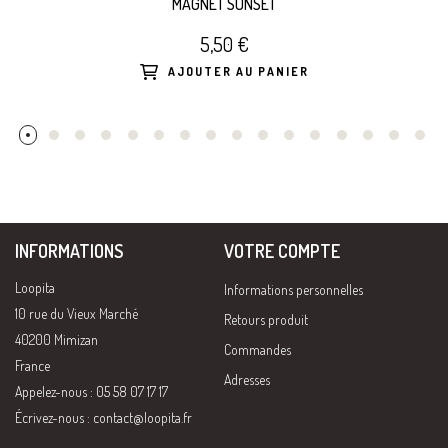
MAGNET SUNSET
5,50 €
AJOUTER AU PANIER
INFORMATIONS
VOTRE COMPTE
Loopita
Informations personnelles
10 rue du Vieux Marché
Retours produit
40200 Mimizan
Commandes
France
Adresses
Appelez-nous : 05 58 07 17 17
Écrivez-nous :
contact@loopita.fr