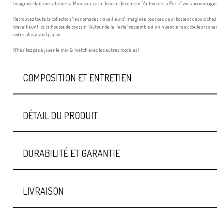
Imaginée dans nos ateliers à Mimizan, cette housse de coussin “Autour de la Perle” vous accompagne
Retrouvez toute la collection "les nomades travailleurs", imaginée pour ceux qui bossent depuis che
travailleur ! Ici, la housse de coussin “Autour de la Perle” ressemble à un nuancier aux couleurs c
notre plus grand plaisir.
N'hésitez pas à jouer le mix & match avec les autres modèles !
COMPOSITION ET ENTRETIEN
DÉTAIL DU PRODUIT
DURABILITÉ ET GARANTIE
LIVRAISON