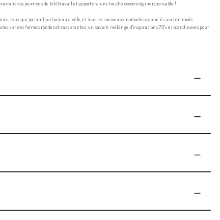
ra dans vos journées de télétravail et apportera une touche cocooning indispensable !
z eux, ceux qui partent au bureau à vélo, et tous les nouveaux nomades quand ils sont en mode
haudes sur des formes rondes et rassurantes, un savant mélange d'inspirations 70's et scandinaves pour