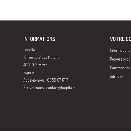
INFORMATIONS
VOTRE C
Loopita
Informations
10 rue du Vieux Marché
Retours prod
40200 Mimizan
Commandes
France
Adresses
Appelez-nous : 05 58 07 17 17
Écrivez-nous :
contact@loopita.fr