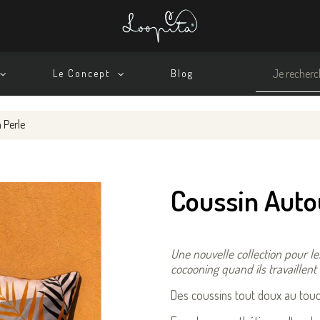
Le Concept
Blog
 Perle
Coussin Autou
Une nouvelle collection pour l
cocooning quand ils travaillent
Des coussins tout doux au touc