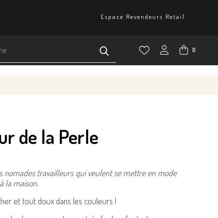
Espace Revendeurs Retail
0
r de la Perle
es nomades travailleurs qui veulent se mettre en mode
 à la maison.
her et tout doux dans les couleurs !