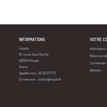
INFORMATIONS
VOTRE C
Loopita
Informations
10 rue du Vieux Marché
Retours prod
40200 Mimizan
Commandes
France
Adresses
Appelez-nous : 05 58 07 17 17
Écrivez-nous :
contact@loopita.fr