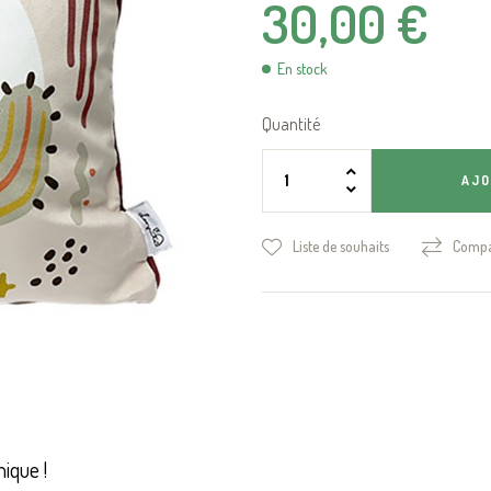
30,00 €
En stock
Quantité
AJO
Liste de souhaits
Compa
ique !