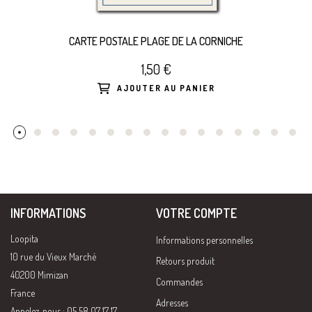
CARTE POSTALE PLAGE DE LA CORNICHE
1,50 €
AJOUTER AU PANIER
INFORMATIONS
VOTRE COMPTE
Loopita
Informations personnelles
10 rue du Vieux Marché
Retours produit
40200 Mimizan
Commandes
France
Adresses
Appelez-nous : 05 58 07 17 17